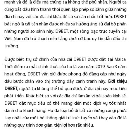
mạnh và đó là điều mà chúng ta không thể phủ nhận. Người ta
cũng bắt đầu hình thành thói quen, lập phép so sánh giữa những
địa chỉ này với các địa chỉ khác để có sự cân nhắc tốt hơn. D9BET
bất ngờ là cái tên nhận được nhiều sự hưởng ứng từ đại bộ phận
những người so sánh này. D9BET, một sòng bạc trực tuyến tại
Việt Nam đã trở thành nền tảng chơi cờ bạc uy tín dẫn đầu thị
trường.
Được biết trụ sở chính của nhà cái D9BET được đặt tại Malta.
Thời điểm ra mắt chính thức của họ là vào năm 2019. Sau 3 năm
hoạt động, D9BET vẫn giữ được phong độ đẳng cấp như ngày
đầu bước chân vào thị trường đầy cạnh tranh này.
Giới thiệu
D9BET
, người ta không thể bỏ qua được ở địa chỉ này mục tiêu
phát triển. Khác biệt so với các địa chỉ làm ăn vì bài toán kinh tế,
D9BET đặt mục tiêu có thể mang đến một dịch vụ tốt nhất
dành cho khách hàng. Họ đã loại bỏ đi tất cả những cái gì phức
tạp nhất của một hệ thống giải trí trực tuyến và thay vào đó là
những quy trình đơn giản, tiện lợi hơn rất nhiều.