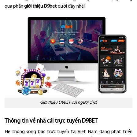
qua phần
giới thiệu D9bet
dưới đây nhé!
Giới thiệu D9BET với người chơi
Thông tin về nhà cái trực tuyến D9BET
Hệ thống sòng bạc trực tuyến tại Việt Nam đang phát triển