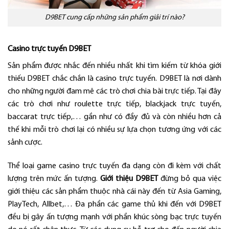
D9BET cung cấp những sản phẩm giải trí nào?
Casino trực tuyến D9BET
Sản phẩm được nhắc đến nhiều nhất khi tìm kiếm từ khóa giới
thiếu D9BET chắc chắn là casino trực tuyến. D9BET là nơi dành
cho những người đam mê các trò chơi chia bài trực tiếp. Tại đây
các trò chơi như roulette trực tiếp, blackjack trực tuyến,
baccarat trực tiếp,… gần như có đầy đủ và còn nhiều hơn cả
thế khi mỗi trò chơi lại có nhiều sự lựa chọn tương ứng với các
sảnh cược.
Thể loại game casino trực tuyến đa dạng còn đi kèm với chất
lượng trên mức ấn tượng.
Giới thiệu D9BET
đừng bỏ qua việc
giới thiệu các sản phẩm thuộc nhà cái này đến từ Asia Gaming,
PlayTech, Allbet,… Đa phần các game thủ khi đến với D9BET
đều bị gây ấn tượng mạnh với phần khúc sòng bạc trực tuyến