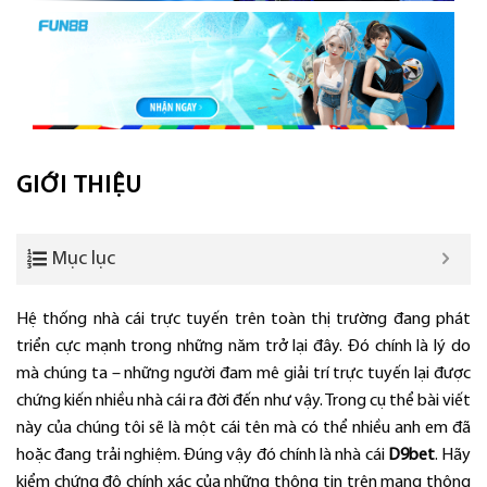
GIỚI THIỆU
Mục lục
Hệ thống nhà cái trực tuyến trên toàn thị trường đang phát
triển cực mạnh trong những năm trở lại đây. Đó chính là lý do
mà chúng ta – những người đam mê giải trí trực tuyến lại được
chứng kiến nhiều nhà cái ra đời đến như vậy. Trong cụ thể bài viết
này của chúng tôi sẽ là một cái tên mà có thể nhiều anh em đã
hoặc đang trải nghiệm. Đúng vậy đó chính là nhà cái
D9bet
. Hãy
kiểm chứng độ chính xác của những thông tin trên mạng thông