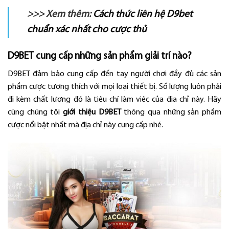
>>> Xem thêm:
Cách thức liên hệ D9bet
chuẩn xác nhất cho cược thủ
D9BET cung cấp những sản phẩm giải trí nào?
D9BET đảm bảo cung cấp đến tay người chơi đầy đủ các sản
phẩm cược tương thích với mọi loại thiết bị. Số lượng luôn phải
đi kèm chất lượng đó là tiêu chí làm việc của địa chỉ này. Hãy
cùng chúng tôi
giới thiệu D9BET
thông qua những sản phẩm
cược nổi bật nhất mà địa chỉ này cung cấp nhé.