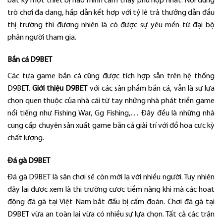
bất kỳ một thiết bị nào mình cảm thấy phù hợp nhất. Nội dung
trò chơi đa dạng, hấp dẫn kết hợp với tỷ lệ trả thưởng dẫn đầu
thị trường thì đương nhiên là có được sự yêu mến từ đại bộ
phận người tham gia.
Bắn cá D9BET
Các tựa game bắn cá cũng được tích hợp sẵn trên hệ thống
D9BET.
Giới thiệu D9BET
với các sản phẩm bắn cá, vẫn là sự lựa
chọn quen thuộc của nhà cái từ tay những nhà phát triển game
nổi tiếng như Fishing War, Gg Fishing,… Đây đều là những nhà
cung cấp chuyên sản xuất game bắn cá giải trí với đồ họa cực kỳ
chất lượng.
Đá gà D9BET
Đá gà D9BET là sân chơi sẽ còn mới lạ với nhiều người. Tuy nhiên
đây lại được xem là thị trường cược tiềm năng khi mà các hoạt
động đá gà tại Việt Nam bắt đầu bị cấm đoán. Chơi đá gà tại
D9BET vừa an toàn lại vừa có nhiều sự lựa chọn. Tất cả các trận