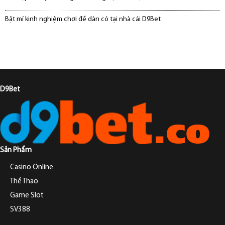
Bật mí kinh nghiệm chơi đề dàn có tại nhà cái D9Bet
D9Bet
Sản Phẩm
Casino Online
Thể Thao
Game Slot
SV388