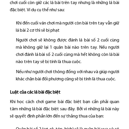
chơi cuối còn giữ các lá bài trên tay nhưng là những lá bài
đặc biệt. Ví dụ cụ thể như sau:
Khi đến cuối ván chơi mà người còn bài trên tay vẫn giữ
lá bài 2 cơ thì sẽ bị phạt
Người chơi sẽ không được đánh lá bài số 2 cuối cùng
mà không giữ lại 1 quân bài nào trên tay. Nếu người
chơi đánh lá bài số 2 cuối cùng mà hết không còn lá bài
nào trên tay sẽ bị tính là thua cuộc.
Nếu như người chơi thông đồng với nhau và giúp người
khác chặn bài đối phương cũng sẽ bị tính là thua cuộc.
Luật của các lá bài đặc biệt
Khi học cách chơi game bài đặc biệt bạn cần phải quan
tâm những lá bài đặc biệt sau đây. Bởi vì những lá bài này
sẽ quyết định phần lớn đến sự thắng thua của bạn: