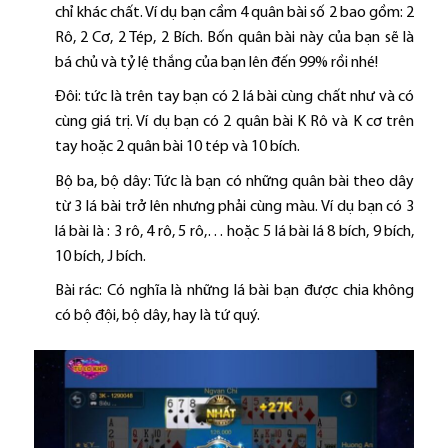
chỉ khác chất. Ví dụ bạn cầm 4 quân bài số 2 bao gồm: 2
Rô, 2 Cơ, 2 Tép, 2 Bích. Bốn quân bài này của bạn sẽ là
bá chủ và tỷ lệ thắng của bạn lên đến 99% rồi nhé!
Đôi: tức là trên tay bạn có 2 lá bài cùng chất như và có
cùng giá trị. Ví dụ bạn có 2 quân bài K Rô và K cơ trên
tay hoặc 2 quân bài 10 tép và 10 bích.
Bộ ba, bộ dây: Tức là bạn có những quân bài theo dây
từ 3 lá bài trở lên nhưng phải cùng màu. Ví dụ bạn có 3
lá bài là : 3 rô, 4 rô, 5 rô,… hoặc 5 lá bài lá 8 bích, 9 bích,
10 bích, J bích.
Bài rác: Có nghĩa là những lá bài bạn được chia không
có bộ đội, bộ dây, hay là tứ quý.