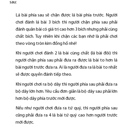
sau:
Lá bài phía sau sẽ chặn được lá bài phía trước. Người
chơi đánh lá bài 3 bích thì người chặn phía sau phải
đánh quân bài có giá trị cao hơn 3 bích nhưng phải cùng
chất bích. Tuy nhiên khi chặn các bạn nhớ là phải chơi
theo vòng tròn kim đồng hồ nhé!
Khi người chơi đánh 2 lá bài cùng chất (lá bài đôi) thì
người chặn phía sau phải đưa ra được lá bài to hơn lá
bài người trước đưa ra. Ai là người đưa ra lá bài to nhất
sẽ được quyền đánh tiếp theo.
Khi người chơi ra bộ dây thì người phía sau phải đưa ra
bộ dây lớn hơn. Yêu cầu đơn giản là bộ dây sau phải lớn
hơn bộ dây phía trước mới được.
Nếu như người chơi đưa ra tứ quý, thì người phía sau
cũng phải đưa ra 4 lá bài tứ quý cao hơn người trước
mới được.