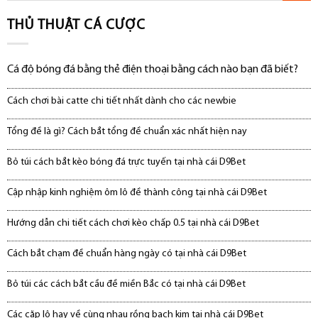
THỦ THUẬT CÁ CƯỢC
Cá độ bóng đá bằng thẻ điện thoại bằng cách nào bạn đã biết?
Cách chơi bài catte chi tiết nhất dành cho các newbie
Tổng đề là gì? Cách bắt tổng đề chuẩn xác nhất hiện nay
Bỏ túi cách bắt kèo bóng đá trực tuyến tại nhà cái D9Bet
Cập nhập kinh nghiệm ôm lô đề thành công tại nhà cái D9Bet
Hướng dẫn chi tiết cách chơi kèo chấp 0.5 tại nhà cái D9Bet
Cách bắt chạm đề chuẩn hàng ngày có tại nhà cái D9Bet
Bỏ túi các cách bắt cầu đề miền Bắc có tại nhà cái D9Bet
Các cặp lô hay về cùng nhau rồng bạch kim tại nhà cái D9Bet