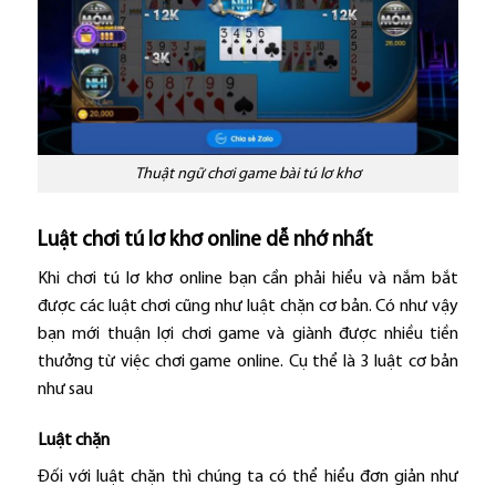
Thuật ngữ chơi game bài tú lơ khơ
Luật chơi tú lơ khơ online dễ nhớ nhất
Khi chơi tú lơ khơ online bạn cần phải hiểu và nắm bắt
được các luật chơi cũng như luật chặn cơ bản. Có như vậy
bạn mới thuận lợi chơi game và giành được nhiều tiền
thưởng từ việc chơi game online. Cụ thể là 3 luật cơ bản
như sau
Luật chặn
Đối với luật chặn thì chúng ta có thể hiểu đơn giản như