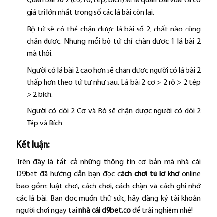
Quân bài số 2 (cơ, rô, tép, bích) sẽ là quân bài vua và có
giá trị lớn nhất trong số các lá bài còn lại.
Bộ tứ sẽ có thể chặn được lá bài số 2, chất nào cũng
chặn được. Nhưng mỗi bộ tứ chỉ chặn được 1 lá bài 2
mà thôi.
Người có lá bài 2 cao hơn sẽ chặn được người có lá bài 2
thấp hơn theo tứ tự như sau. Lá bài 2 cơ > 2 rô > 2 tép
> 2 bích.
Người có đôi 2 Cơ và Rô sẽ chặn được người có đôi 2
Tép và Bích
Kết luận:
Trên đây là tất cả những thông tin cơ bản mà nhà cái
D9bet đã hướng dẫn bạn đọc c
ách chơi tú lơ khơ
online
bao gồm: luật chơi, cách chơi, cách chặn và cách ghi nhớ
các lá bài. Bạn đọc muốn thử sức, hãy đăng ký tài khoản
người chơi ngay tại
nhà cái
d9bet.co
để trải nghiệm nhé!