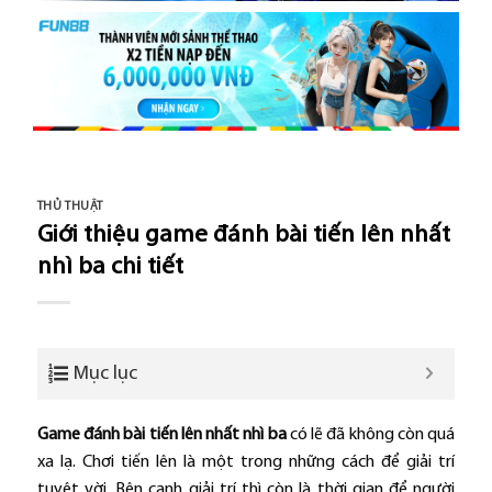
THỦ THUẬT
Giới thiệu game đánh bài tiến lên nhất
nhì ba chi tiết
Mục lục
Game đánh bài tiến lên nhất nhì ba
có lẽ đã không còn quá
xa lạ. Chơi tiến lên là một trong những cách để giải trí
tuyệt vời. Bên cạnh giải trí thì còn là thời gian để người