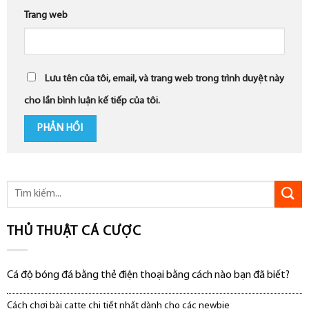
Trang web
Lưu tên của tôi, email, và trang web trong trình duyệt này
cho lần bình luận kế tiếp của tôi.
THỦ THUẬT CÁ CƯỢC
Cá độ bóng đá bằng thẻ điện thoại bằng cách nào bạn đã biết?
Cách chơi bài catte chi tiết nhất dành cho các newbie