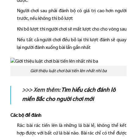
được.
Người chơi sau phải đánh bộ có giá trị cao hơn người
trước, nếu không thì bỏ lượt
Khi bỏ lượt thì người chơi sẽ mất lượt cho cho vòng sau
Nếu tất cả người chơi đều bỏ lại thì lượt đánh sẽ quay
lại người đánh xuống bài lần gần nhất
Giới thiệu luật chơi bài tiến lên nhất nhì ba
>>> Xem thêm:
Tìm hiểu cách đánh lô
miền Bắc cho người chơi mới
Các bộ để đánh
Rác: bài rác tiến lên là những lá bài lẻ, không thể kết
hợp được với bất cứ lá bài nào. Bài rác chỉ có thể được