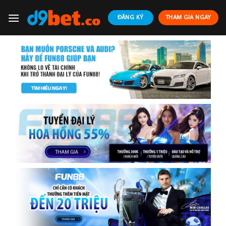
Skip
to
ĐĂNG KÝ
THAM GIA NGAY
content