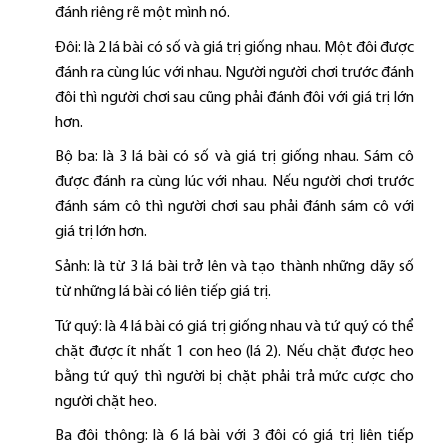
đánh riêng rẽ một mình nó.
Đôi: là 2 lá bài có số và giá trị giống nhau. Một đôi được
đánh ra cùng lúc với nhau. Người người chơi trước đánh
đôi thì người chơi sau cũng phải đánh đôi với giá trị lớn
hơn.
Bộ ba: là 3 lá bài có số và giá trị giống nhau. Sám cô
được đánh ra cùng lúc với nhau. Nếu người chơi trước
đánh sám cô thì người chơi sau phải đánh sám cô với
giá trị lớn hơn.
Sảnh: là từ 3 lá bài trở lên và tạo thành những dãy số
từ những lá bài có liên tiếp giá trị.
Tứ quý: là 4 lá bài có giá trị giống nhau và tứ quý có thể
chặt được ít nhất 1 con heo (lá 2). Nếu chặt được heo
bằng tứ quý thì người bị chặt phải trả mức cược cho
người chặt heo.
Ba đôi thông: là 6 lá bài với 3 đôi có giá trị liên tiếp