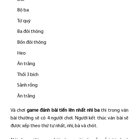
Bộ ba
Tứ quý
Ba đôi thông
Bốn đôi thông
Heo
Ăn trắng
Thối 3 bích
Sảnh rồng
Ăn trắng
Và chơi
game đánh bài tiến lên nhất nhì ba
thì trong ván
bài thường sẽ có 4 người chơi. Người kết thúc ván bài sẽ
được xếp theo thứ tự nhất, nhì, bà và chót.