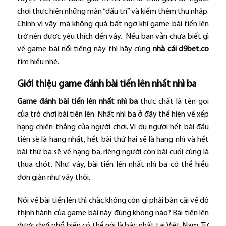
chơi thực hiện những màn “đấu trí” và kiếm thêm thu nhập.
Chính vì vậy mà không quá bất ngờ khi game bài tiến lên
trở nên được yêu thích đến vậy. Nếu bạn vẫn chưa biết gì
về game bài nổi tiếng này thì hãy cùng
nhà cái
d9bet.co
tìm hiểu nhé.
Giới thiệu game đánh bài tiến lên nhất nhì ba
Game đánh bài tiến lên nhất nhì ba
thực chất là tên gọi
của trò chơi bài tiến lên. Nhất nhì ba ở đây thể hiện về xếp
hạng chiến thắng của người chơi. Ví dụ người hết bài đầu
tiên sẽ là hạng nhất, hết bài thứ hai sẽ là hạng nhì và hết
bài thứ ba sẽ về hạng ba, riêng người còn bài cuối cùng là
thua chót. Như vậy, bài tiến lên nhất nhì ba có thể hiểu
đơn giản như vậy thôi.
Nói về bài tiến lên thì chắc không còn gì phải bàn cãi về độ
thịnh hành của game bài này đúng không nào? Bài tiến lên
được chơi phổ biến có thể nói là bậc nhất tại Việt Nam. Từ