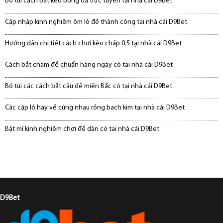
Bỏ túi cách bắt kèo bóng đá trực tuyến tại nhà cái D9Bet
Cập nhập kinh nghiệm ôm lô đề thành công tại nhà cái D9Bet
Hướng dẫn chi tiết cách chơi kèo chấp 0.5 tại nhà cái D9Bet
Cách bắt chạm đề chuẩn hàng ngày có tại nhà cái D9Bet
Bỏ túi các cách bắt cầu đề miền Bắc có tại nhà cái D9Bet
Các cặp lô hay về cùng nhau rồng bạch kim tại nhà cái D9Bet
Bật mí kinh nghiệm chơi đề dàn có tại nhà cái D9Bet
D9Bet