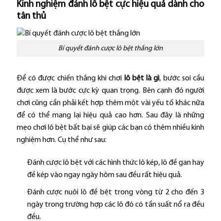
Kinh nghiệm đánh lô bệt cực hiệu quả dành cho
tân thủ
Bí quyết đánh cược lô bệt thắng lớn
Để có được chiến thắng khi chơi
lô bệt là gì
, bước soi cầu
được xem là bước cực kỳ quan trọng. Bên cạnh đó người
chơi cũng cần phải kết hợp thêm một vài yếu tố khác nữa
để có thể mang lại hiệu quả cao hơn. Sau đây là những
mẹo chơi lô bệt bất bại sẽ giúp các bạn có thêm nhiều kinh
nghiệm hơn. Cụ thể như sau:
Đánh cược lô bệt với các hình thức lô kép, lô đề gan hay
đề kép vào ngay ngày hôm sau đều rất hiệu quả.
Đánh cược nuôi lô đề bệt trong vòng từ 2 cho đến 3
ngày trong trường hợp các lô đó có tần suất nổ ra đều
đều.