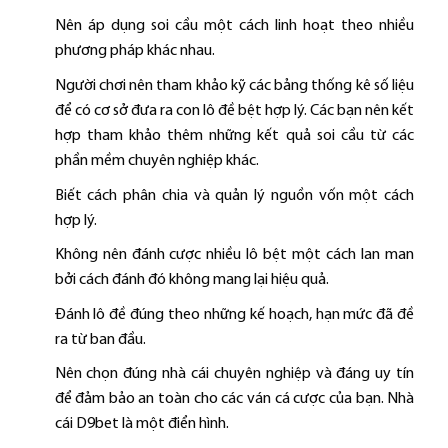
Nên áp dụng soi cầu một cách linh hoạt theo nhiều
phương pháp khác nhau.
Người chơi nên tham khảo kỹ các bảng thống kê số liệu
để có cơ sở đưa ra con lô đề bệt hợp lý. Các bạn nên kết
hợp tham khảo thêm những kết quả soi cầu từ các
phần mềm chuyên nghiệp khác.
Biết cách phân chia và quản lý nguồn vốn một cách
hợp lý.
Không nên đánh cược nhiều lô bệt một cách lan man
bởi cách đánh đó không mang lại hiệu quả.
Đánh lô đề đúng theo những kế hoạch, hạn mức đã đề
ra từ ban đầu.
Nên chọn đúng nhà cái chuyên nghiệp và đáng uy tín
để đảm bảo an toàn cho các ván cá cược của bạn. Nhà
cái D9bet là một điển hình.