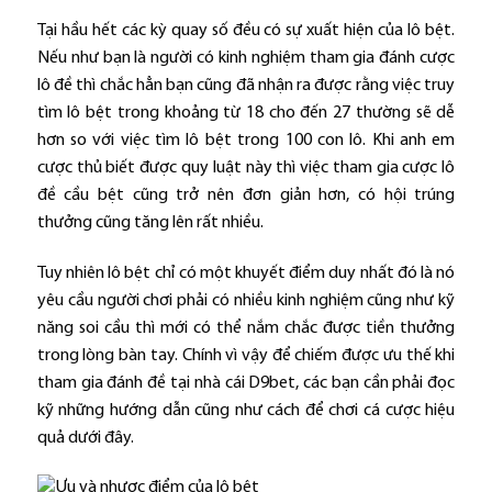
Tại hầu hết các kỳ quay số đều có sự xuất hiện của lô bệt.
Nếu như bạn là người có kinh nghiệm tham gia đánh cược
lô đề thì chắc hẳn bạn cũng đã nhận ra được rằng việc truy
tìm lô bệt trong khoảng từ 18 cho đến 27 thường sẽ dễ
hơn so với việc tìm lô bệt trong 100 con lô. Khi anh em
cược thủ biết được quy luật này thì việc tham gia cược lô
đề cầu bệt cũng trở nên đơn giản hơn, có hội trúng
thưởng cũng tăng lên rất nhiều.
Tuy nhiên lô bệt chỉ có một khuyết điểm duy nhất đó là nó
yêu cầu người chơi phải có nhiều kinh nghiệm cũng như kỹ
năng soi cầu thì mới có thể nắm chắc được tiền thưởng
trong lòng bàn tay. Chính vì vậy để chiếm được ưu thế khi
tham gia đánh đề tại nhà cái D9bet, các bạn cần phải đọc
kỹ những hướng dẫn cũng như cách để chơi cá cược hiệu
quả dưới đây.