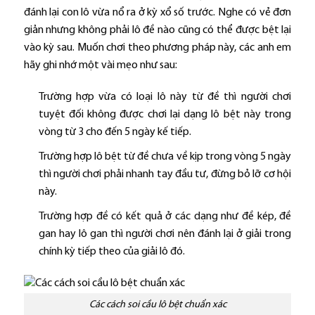
đánh lại con lô vừa nổ ra ở kỳ xổ số trước. Nghe có vẻ đơn
giản nhưng không phải lô đề nào cũng có thể được bệt lại
vào kỳ sau. Muốn chơi theo phương pháp này, các anh em
hãy ghi nhớ một vài mẹo như sau:
Trường hợp vừa có loại lô này từ đề thì người chơi
tuyệt đối không được chơi lại dạng lô bệt này trong
vòng từ 3 cho đến 5 ngày kế tiếp.
Trường hợp lô bệt từ đề chưa về kịp trong vòng 5 ngày
thì người chơi phải nhanh tay đầu tư, đừng bỏ lỡ cơ hội
này.
Trường hợp đề có kết quả ở các dạng như đề kép, đề
gan hay lô gan thì người chơi nên đánh lại ở giải trong
chính kỳ tiếp theo của giải lô đó.
Các cách soi cầu lô bệt chuẩn xác