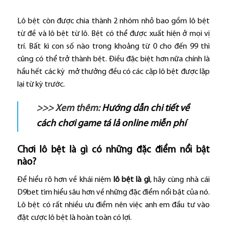
Lô bệt còn được chia thành 2 nhóm nhỏ bao gồm lô bệt
từ đề và lô bệt từ lô. Bệt có thể được xuất hiện ở mọi vị
trí. Bất kì con số nào trong khoảng từ 0 cho đến 99 thì
cũng có thể trở thành bệt. Điều đặc biệt hơn nữa chính là
hầu hết các kỳ mở thưởng đều có các cặp lô bệt được lặp
lại từ kỳ trước.
>>> Xem thêm:
Hướng dẫn chi tiết về
cách chơi game tá lả online miễn phí
Chơi lô bệt là gì có những đặc điểm nổi bật
nào?
Để hiểu rõ hơn về khái niệm
lô bệt là gì
, hãy cùng nhà cái
D9bet tìm hiểu sâu hơn về những đặc điểm nổi bật của nó.
Lô bệt có rất nhiều ưu điểm nên việc anh em đầu tư vào
đặt cược lô bệt là hoàn toàn có lợi.