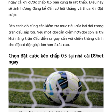
ngay cả khi được chấp 0.5 bàn cũng là rất thấp. Điều này
sẽ ảnh hưởng đáng kể đến cơ hội thắng và thua khi đặt
cược.
Bên cạnh đó cũng cần kiểm tra mục tiêu của hai đội trong
trận đấu sắp tới. Nếu một đội cần điểm hơn đội còn lại thì
khả năng trận đấu diễn ra gay cấn với chiến thắng dành
cho đội có động lực lớn hơn là rất cao.
Chọn đặt cược
kèo chấp 0.5
tại nhà cái D9bet
ngay