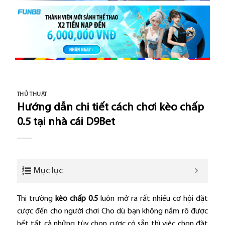
THỦ THUẬT
Hướng dẫn chi tiết cách chơi kèo chấp
0.5 tại nhà cái D9Bet
Mục lục
Thị trường
kèo chấp 0.5
luôn mở ra rất nhiều cơ hội đặt
cược đến cho người chơi Cho dù bạn không nắm rõ được
hết tất cả những tùy chọn cược có sẵn thì việc chọn đặt