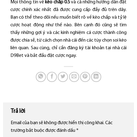
Mọi thông tin về
kèo chấp 0.5
và cả những hướng dẫn đặt
cược chính xác nhất đã được cung cấp đầy đủ trên dây.
Bạn có thể theo dõi nếu muốn biết rõ về kèo chấp và tỷ lệ
cược hoạt động như thế nào. Bên cạnh đó cũng sẽ tìm
thấy những gợi ý và các kinh nghiệm cá cược thành công
được chia sẻ, từ cách chọn nhà cái đến các tùy chọn soi kèo
liên quan. Sau cùng, chỉ cần đăng ký tài khoản tại nhà cái
D9Bet và bắt đầu đặt cược ngay.
Trả lời
Email của bạn sẽ không được hiển thị công khai.
Các
trường bắt buộc được đánh dấu
*