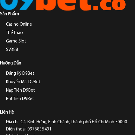
Sản Phẩm
Casino Online
Thể Thao
Game Slot
SV388
Hướng Dẫn
Đăng Ký D9Bet
Khuyến Mãi D9Bet
Nạp Tiền D9Bet
Rút Tiền D9Bet
Liên Hệ
Địa chỉ:
C4, Bình Hưng, Bình Chánh, Thành phố Hồ Chí Minh 70000
Điện thoại: 0976835491