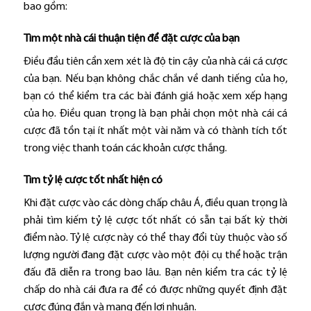
bao gồm:
Tìm một nhà cái thuận tiện để đặt cược của bạn
Điều đầu tiên cần xem xét là độ tin cậy của nhà cái cá cược
của bạn. Nếu bạn không chắc chắn về danh tiếng của họ,
bạn có thể kiểm tra các bài đánh giá hoặc xem xếp hạng
của họ. Điều quan trọng là bạn phải chọn một nhà cái cá
cược đã tồn tại ít nhất một vài năm và có thành tích tốt
trong việc thanh toán các khoản cược thắng.
Tìm tỷ lệ cược tốt nhất hiện có
Khi đặt cược vào các dòng chấp châu Á, điều quan trọng là
phải tìm kiếm tỷ lệ cược tốt nhất có sẵn tại bất kỳ thời
điểm nào. Tỷ lệ cược này có thể thay đổi tùy thuộc vào số
lượng người đang đặt cược vào một đội cụ thể hoặc trận
đấu đã diễn ra trong bao lâu. Bạn nên kiểm tra các tỷ lệ
chấp do nhà cái đưa ra để có được những quyết định đặt
cược đúng đắn và mang đến lợi nhuận.