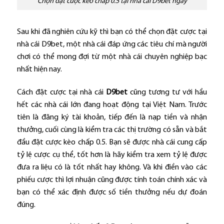
Chọn đặt cược kèo chấp 0.5 tại nhà cái D9bet ngay
Sau khi đã nghiên cứu kỹ thì bạn có thể chọn đặt cược tại
nhà cái D9bet, một nhà cái đáp ứng các tiêu chí mà người
chơi có thể mong đợi từ một nhà cái chuyên nghiệp bạc
nhất hiện nay.
Cách đặt cược tại nhà cái
D9bet
cũng tương tư với hầu
hết các nhà cái lớn đang hoạt động tại Việt Nam. Trước
tiên là đăng ký tài khoản, tiếp đến là nạp tiền và nhận
thưởng, cuối cùng là kiểm tra các thị trường có sẵn và bắt
đầu đặt cược kèo chấp 0.5. Bạn sẽ được nhà cái cung cấp
tỷ lệ cược cụ thể, tốt hơn là hãy kiểm tra xem tỷ lệ được
đưa ra liệu có là tốt nhất hay không. Và khi điền vào các
phiếu cược thì lợi nhuận cũng được tính toán chính xác và
bạn có thể xác định được số tiền thưởng nếu dự đoán
đúng.