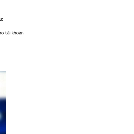
u:
ào tài khoản