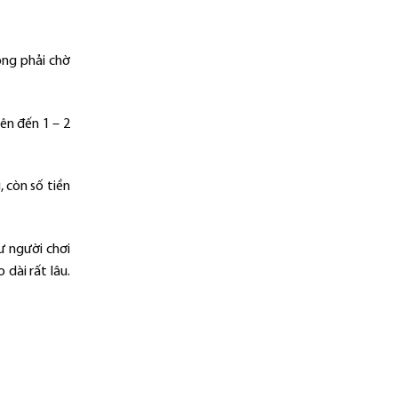
ông phải chờ
lên đến 1 – 2
, còn số tiền
ư người chơi
 dài rất lâu.