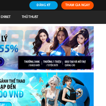
ĐĂNG KÝ
THAM GIA NGAY
 D9BET
THỦ THUẬT