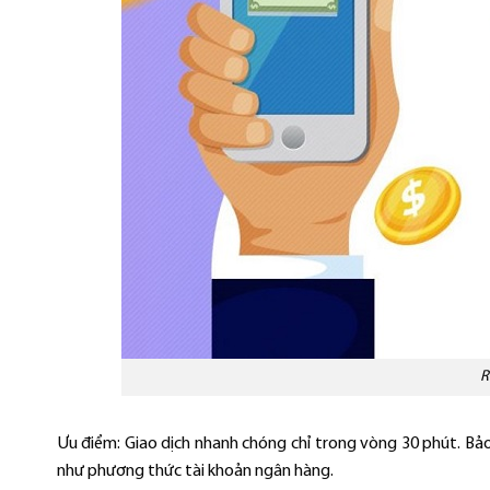
R
Ưu điểm: Giao dịch nhanh chóng chỉ trong vòng 30 phút. Bả
như phương thức tài khoản ngân hàng.