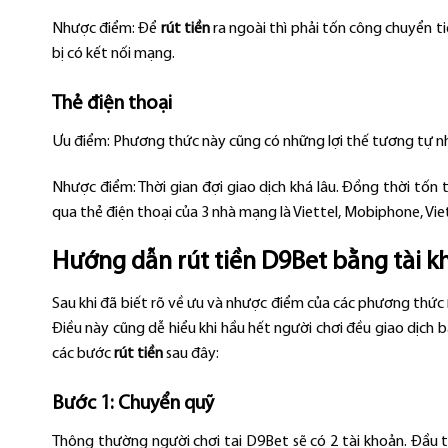
Nhược điểm: Để
rút tiền
ra ngoài thì phải tốn công chuyển tiề
bị có kết nối mạng.
Thẻ điện thoại
Ưu điểm: Phương thức này cũng có những lợi thế tương tự 
Nhược điểm: Thời gian đợi giao dịch khá lâu. Đồng thời tốn 
qua thẻ điện thoại của 3 nhà mạng là Viettel, Mobiphone, Vi
Hướng dẫn rút tiền D9Bet bằng tài 
Sau khi đã biết rõ về ưu và nhược điểm của các phương thức
Điều này cũng dễ hiểu khi hầu hết người chơi đều giao dịch
các bước
rút tiền
sau đây:
Bước 1: Chuyển quỹ
Thông thường người chơi tại D9Bet sẽ có 2 tài khoản. Đầu ti