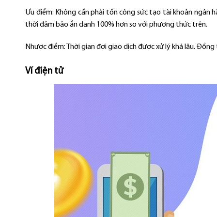
Ưu điểm: Không cần phải tốn công sức tạo tài khoản ngân hà
thời đảm bảo ẩn danh 100% hơn so với phương thức trên.
Nhược điểm: Thời gian đợi giao dịch được xử lý khá lâu. Đồng
Ví điện tử