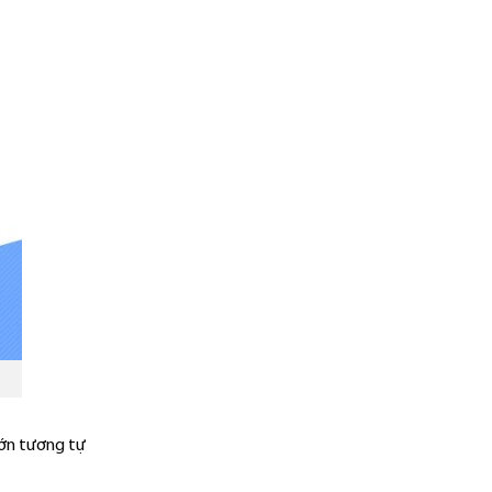
lớn tương tự