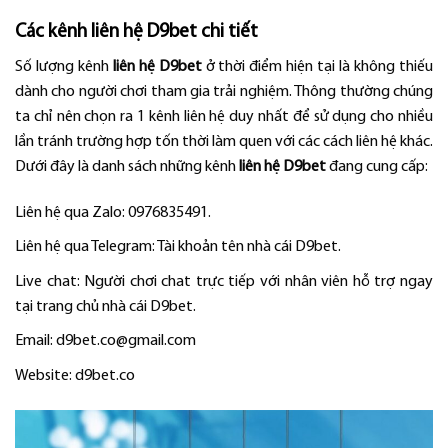
Các kênh liên hệ D9bet chi tiết
Số lượng kênh
liên hệ D9bet
ở thời điểm hiện tại là không thiếu
dành cho người chơi tham gia trải nghiệm. Thông thường chúng
ta chỉ nên chọn ra 1 kênh liên hệ duy nhất để sử dụng cho nhiều
lần tránh trường hợp tốn thời làm quen với các cách liên hệ khác.
Dưới đây là danh sách những kênh
liên hệ D9bet
đang cung cấp:
Liên hệ qua Zalo: 0976835491.
Liên hệ qua Telegram: Tài khoản tên nhà cái D9bet.
Live chat: Người chơi chat trực tiếp với nhân viên hỗ trợ ngay
tại trang chủ nhà cái D9bet.
Email:
d9bet.co@gmail.com
Website: d9bet.co