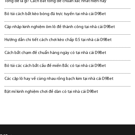
Tổng đề là gì? Cách bắt tổng đề chuẩn xác nhất hiện nay
Bỏ túi cách bắt kèo bóng đá trực tuyến tại nhà cái D9Bet
Cập nhập kinh nghiệm ôm lô đề thành công tại nhà cái D9Bet
Hướng dẫn chi tiết cách chơi kèo chấp 0.5 tại nhà cái D9Bet
Cách bắt chạm đề chuẩn hàng ngày có tại nhà cái D9Bet
Bỏ túi các cách bắt cầu đề miền Bắc có tại nhà cái D9Bet
Các cặp lô hay về cùng nhau rồng bạch kim tại nhà cái D9Bet
Bật mí kinh nghiệm chơi đề dàn có tại nhà cái D9Bet