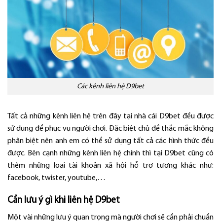
Các kênh liên hệ D9bet
Tất cả những kênh liên hệ trên đây tại nhà cái D9bet đều được
sử dụng để phục vụ người chơi. Đặc biệt chủ đề thắc mắc không
phân biệt nên anh em có thể sử dụng tất cả các hình thức đều
được. Bên cạnh những kênh liên hệ chính thì tại D9bet cũng có
thêm những loại tài khoản xã hội hỗ trợ tương khác như:
facebook, twister, youtube,…
Cần lưu ý gì khi liên hệ D9bet
Một vài những lưu ý quan trọng mà người chơi sẽ cần phải chuẩn