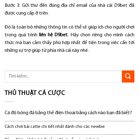
Bước 3: Gửi thư đến đúng địa chỉ email của nhà cái D9bet đã
được cung cấp ở trên.
Đó là toàn bộ những thông tin có thể sẽ giúp ích cho người chơi
trong quá trình
liên hệ D9bet
. Hãy chọn riêng cho mình cách
thức mà bạn cảm thấy phù hợp nhất để tiện trong việc cần tới
những sự trợ giúp từ phía nhà cái này nhé.
THỦ THUẬT CÁ CƯỢC
Cá độ bóng đá bằng thẻ điện thoại bằng cách nào bạn đã biết?
Cách chơi bài catte chi tiết nhất dành cho các newbie