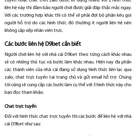
tuyến hoặc chat trên zalo được sử dụng nhiều. Với 2 hình thức
liên hệ này thì đảm bảo người chơi được giải đáp thắc mắc ngay.
Với các trường hợp khác thì có thể sẽ phải đợi bộ phận kêu gọi
người hỗ trợ do các hình thức đó thường ít người liên hệ nên
không sắp xếp nhân viên trực.
Các bước liên hệ D9bet cần biết
Người chơi liên hệ với nhà cái D9bet theo từng cách khác nhau
sẽ có những thủ tục và bước làm khác nhau. Hiện nay đa phần
các thành viên của nhà cái đang sử dụng hình thức liên lạc qua
zalo, chat trực tuyến tại trang chủ và gửi email hỗ trợ. Chúng
tôi cũng sẽ cung cấp các bước làm cụ thể với 3 hình thức này cho
bạn đọc tham khảo.
Chat trực tuyến
Đối với hình thức chat trực tuyến thì các bước để liên hệ với nhà
cái D9bet như sau: