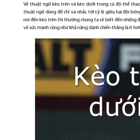
Về thuật ngữ kèo trên và kèo dưới trong cá độ thể tha
thuật ngữ dùng để chỉ và nhắc tới tỷ lệ giữa hai đội bó
nói đến kèo trên thì thường chúng ta sẽ biết đến những 
về sức mạnh cũng như khả năng dành chiến thắng là ít hơn s