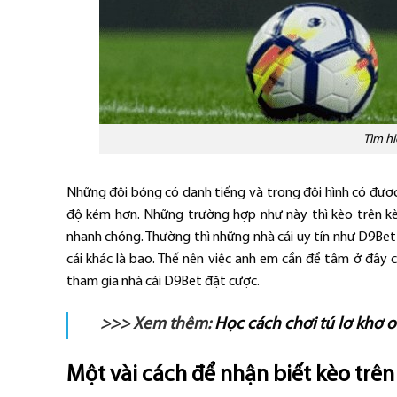
Tìm hi
Những đội bóng có danh tiếng và trong đội hình có được
độ kém hơn. Những trường hợp như này thì kèo trên kè
nhanh chóng. Thường thì những nhà cái uy tín như D9Bet 
cái khác là bao. Thế nên việc anh em cần để tâm ở đây 
tham gia nhà cái D9Bet đặt cược.
>>> Xem thêm:
Học cách chơi tú lơ khơ 
Một vài cách để nhận biết kèo trên