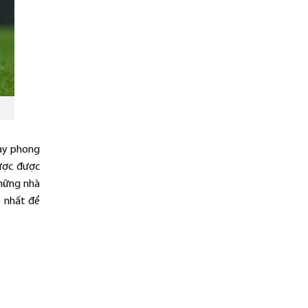
hay phong
cược được
những nhà
o nhất để