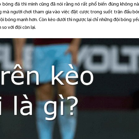
o bóng đá thì mình cũng đã nói rằng nó rất phổ biến đúng không nà
ng mà người chơi tham gia vào việc đặt cược trong suốt trận đấu bón
đội bóng mạnh hơn. Còn kèo dưới thì ngược lại chỉ những đội bóng yế
o với đội còn lại.