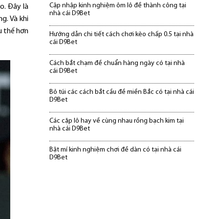
Cập nhập kinh nghiệm ôm lô đề thành công tại
o. Đây là
nhà cái D9Bet
g. Và khi
u thế hơn
Hướng dẫn chi tiết cách chơi kèo chấp 0.5 tại nhà
cái D9Bet
Cách bắt chạm đề chuẩn hàng ngày có tại nhà
cái D9Bet
Bỏ túi các cách bắt cầu đề miền Bắc có tại nhà cái
D9Bet
Các cặp lô hay về cùng nhau rồng bạch kim tại
nhà cái D9Bet
Bật mí kinh nghiệm chơi đề dàn có tại nhà cái
D9Bet