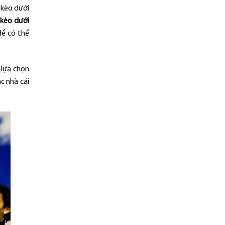
 kèo dưới
 kèo dưới
để có thể
 lựa chọn
c nhà cái
.