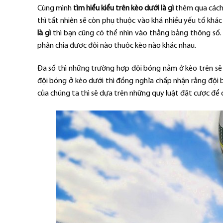
Cùng mình
tìm hiểu kiểu trên kèo dưới là gì
thêm qua cách 
thì tất nhiên sẽ còn phụ thuộc vào khá nhiều yếu tố kh
là gì
thì bạn cũng có thể nhìn vào thẳng bảng thông số. 
phân chia được đội nào thuộc kèo nào khác nhau.
Đa số thì những trường hợp đội bóng nằm ở kèo trên sẽ
đội bóng ở kèo dưới thì đồng nghĩa chấp nhận rằng đội b
của chúng ta thì sẽ dựa trên những quy luật đặt cược để 