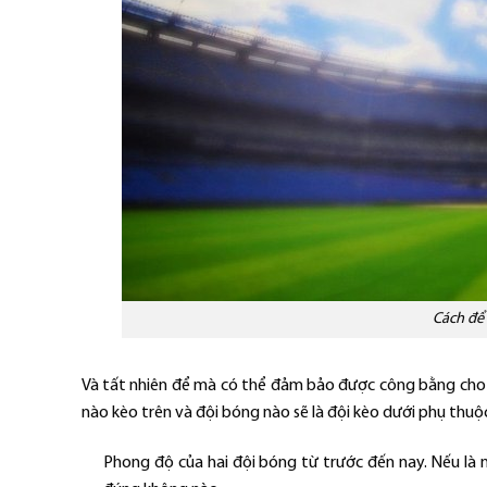
Cách để 
Và tất nhiên để mà có thể đảm bảo được công bằng cho ha
nào kèo trên và đội bóng nào sẽ là đội kèo dưới phụ thuộ
Phong độ của hai đội bóng từ trước đến nay. Nếu là n