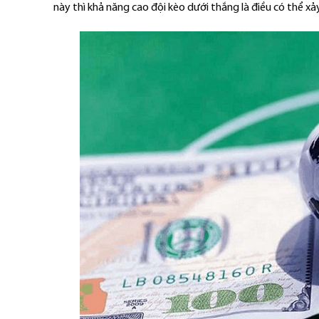
này thì khả năng cao đội kèo dưới thắng là điều có thể xảy