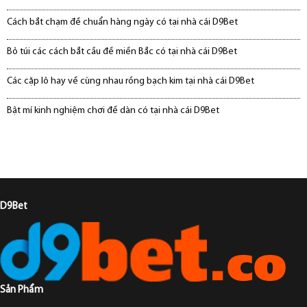
Cách bắt chạm đề chuẩn hàng ngày có tại nhà cái D9Bet
Bỏ túi các cách bắt cầu đề miền Bắc có tại nhà cái D9Bet
Các cặp lô hay về cùng nhau rồng bạch kim tại nhà cái D9Bet
Bật mí kinh nghiệm chơi đề dàn có tại nhà cái D9Bet
D9Bet
Sản Phẩm