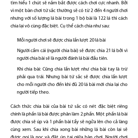
tìm hiểu 1 chút sẽ nắm bắt được cách chơi cực nhanh. Bởi
vì một bàn chơi tứ sắc thường sẽ có từ 2 đến 4 người chơi
nhưng với số lượng lá bài trong 1 bộ bài là 122 lá thì cách
chia lại vô cùng đặc biệt. Cụ thể cách chia như sau:
Mỗi người chơi sẽ được chia lần lượt 20 lá bài
Người cầm cái (người chia bài) sẽ được chia 21 lá bởi vì
người chia bài sẽ là người đánh lá bài đầu tiên.
Khi chia bài: Cũng chia lần lượt như chia bài tay là trừ
phải qua trái. Nhưng bài tứ sắc sẽ được chia lần lượt
cho mỗi người cho đến khi đủ 20 lá bài mới chia lại cho
người tiếp theo.
Cách thức chia bài của bài tứ sắc có nét đặc biệt riêng
chính là phần lá bài được phân làm 2 phần. Một phần lá bài
được chia sẽ úp và 1 phần bài tẩy sẽ ngửa lên cho cả làng
cùng xem. Sau khi chia xong bài những lá bài còn lại sẽ
được gọi là nọc và đặt úp tại giữa bàn chơi. Người chơi