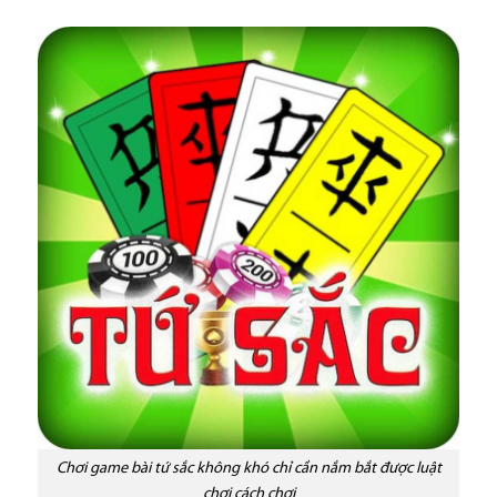
Chơi game bài tứ sắc không khó chỉ cần nắm bắt được luật
chơi cách chơi