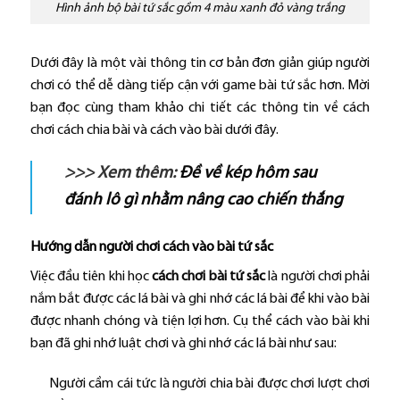
Hình ảnh bộ bài tứ sắc gồm 4 màu xanh đỏ vàng trắng
Dưới đây là một vài thông tin cơ bản đơn giản giúp người
chơi có thể dễ dàng tiếp cận với game bài tứ sắc hơn. Mời
bạn đọc cùng tham khảo chi tiết các thông tin về cách
chơi cách chia bài và cách vào bài dưới đây.
>>> Xem thêm:
Đề về kép hôm sau
đánh lô gì nhằm nâng cao chiến thắng
Hướng dẫn người chơi cách vào bài tứ sắc
Việc đầu tiên khi học
cách chơi bài tứ sắc
là người chơi phải
nắm bắt được các lá bài và ghi nhớ các lá bài để khi vào bài
được nhanh chóng và tiện lợi hơn. Cụ thể cách vào bài khi
bạn đã ghi nhớ luật chơi và ghi nhớ các lá bài như sau:
Người cầm cái tức là người chia bài được chơi lượt chơi