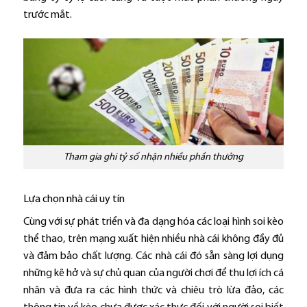
trước mắt.
Tham gia ghi tỷ số nhận nhiều phần thưởng
Lựa chọn nhà cái uy tín
Cùng với sự phát triển và đa dạng hóa các loại hình soi kèo
thể thao, trên mạng xuất hiện nhiều nhà cái không đầy đủ
và đảm bảo chất lượng. Các nhà cái đó sẵn sàng lợi dụng
những kẽ hở và sự chủ quan của người chơi để thu lợi ích cá
nhân và đưa ra các hình thức và chiêu trò lừa đảo, các