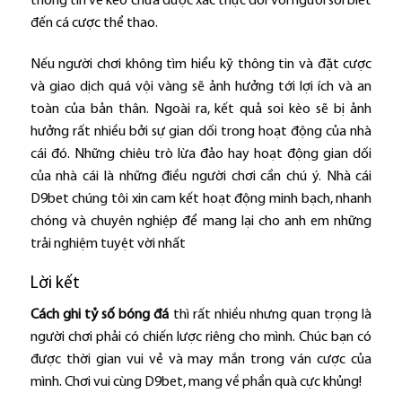
thông tin về kèo chưa được xác thực đối với người soi biết
đến cá cược thể thao.
Nếu người chơi không tìm hiểu kỹ thông tin và đặt cược
và giao dịch quá vội vàng sẽ ảnh hưởng tới lợi ích và an
toàn của bản thân. Ngoài ra, kết quả soi kèo sẽ bị ảnh
hưởng rất nhiều bởi sự gian dối trong hoạt động của nhà
cái đó.
Những chiêu trò lừa đảo hay hoạt động gian dối
của nhà cái là những điều người chơi cần chú ý. Nhà cái
D9bet chúng tôi xin cam kết hoạt động minh bạch, nhanh
chóng và chuyên nghiệp để mang lại cho anh em những
trải nghiệm tuyệt vời nhất
Lời kết
Cách ghi tỷ số bóng đá
thì rất nhiều nhưng quan trọng là
người chơi phải có chiến lược riêng cho mình. Chúc bạn có
được thời gian vui vẻ và may mắn trong ván cược của
mình. Chơi vui cùng D9bet, mang về phần quà cực khủng!