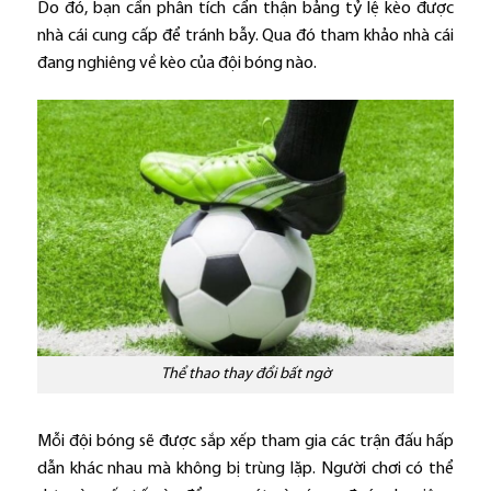
Do đó, bạn cần phân tích cẩn thận bảng tỷ lệ kèo được
nhà cái cung cấp để tránh bẫy. Qua đó tham khảo nhà cái
đang nghiêng về kèo của đội bóng nào.
Thể thao thay đổi bất ngờ
Mỗi đội bóng sẽ được sắp xếp tham gia các trận đấu hấp
dẫn khác nhau mà không bị trùng lặp. Người chơi có thể