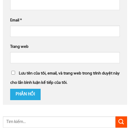
Email
*
Trang web
Lưu tên của tôi, email, và trang web trong trình duyệt này
cho lần bình luận kế tiếp của tôi.