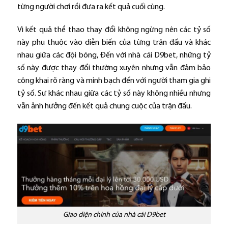
từng người chơi rồi đưa ra kết quả cuối cùng.
Vì kết quả thể thao thay đổi không ngừng nên các tỷ số
này phụ thuộc vào diễn biến của từng trận đấu và khác
nhau giữa các đội bóng, Đến với nhà cái D9bet, những tỷ
số này được thay đổi thường xuyên nhưng vẫn đảm bảo
công khai rõ ràng và minh bạch đến với người tham gia ghi
tỷ số. Sự khác nhau giữa các tỷ số này không nhiều nhưng
vẫn ảnh hưởng đến kết quả chung cuộc của trận đấu.
Giao diện chính của nhà cái D9bet