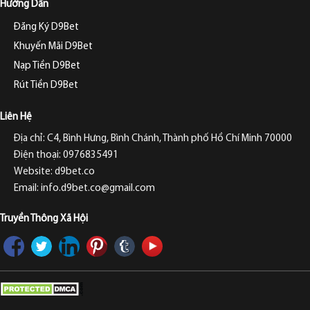
Hướng Dẫn
Đăng Ký D9Bet
Khuyến Mãi D9Bet
Nạp Tiền D9Bet
Rút Tiền D9Bet
Liên Hệ
Địa chỉ:
C4, Bình Hưng, Bình Chánh, Thành phố Hồ Chí Minh 70000
Điện thoại: 0976835491
Website: d9bet.co
Email:
info.d9bet.co@gmail.com
Truyền Thông Xã Hội