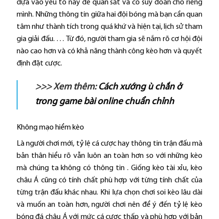
dựa vào yếu tố này để quan sát và có suy đoán cho riêng
mình. Những thông tin giữa hai đội bóng mà bạn cần quan
tâm như thành tích trong quá khứ và hiện tại, lịch sử tham
gia giải đấu. … Từ đó, người tham gia sẽ nắm rõ cơ hội đội
nào cao hơn và có khả năng thành công kèo hơn và quyết
định đặt cược.
>>> Xem thêm:
Cách xướng ù chắn ở
trong game bài online chuẩn chỉnh
Không mạo hiểm kèo
Là người chơi mới, tỷ lệ cá cược hay thông tin trận đấu mà
bản thân hiểu rõ vẫn luôn an toàn hơn so với những kèo
mà chúng ta không có thông tin . Giống kèo tài xỉu, kèo
châu Á cũng có tính chất phù hợp với từng tính chất của
từng trận đấu khác nhau. Khi lựa chọn chơi soi kèo lâu dài
và muốn an toàn hơn, người chơi nên để ý đến tỷ lệ kèo
bóng đá châu Á với mức cá cược thấp và phù hợp với bản