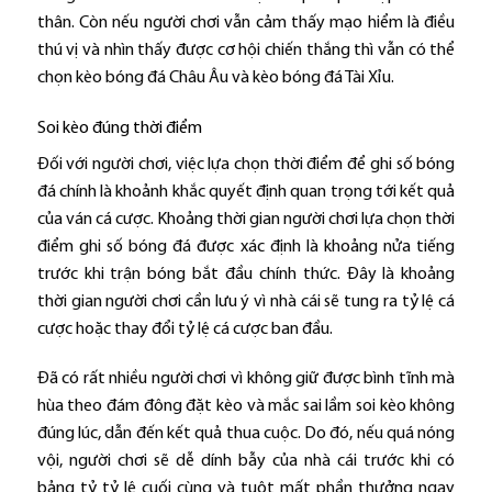
thân. Còn nếu người chơi vẫn cảm thấy mạo hiểm là điều
thú vị và nhìn thấy được cơ hội chiến thắng thì vẫn có thể
chọn kèo bóng đá Châu Âu và kèo bóng đá Tài Xỉu.
Soi kèo đúng thời điểm
Đối với người chơi, việc lựa chọn thời điểm để ghi số bóng
đá chính là khoảnh khắc quyết định quan trọng tới kết quả
của ván cá cược. Khoảng thời gian người chơi lựa chọn thời
điểm ghi số bóng đá được xác định là khoảng nửa tiếng
trước khi trận bóng bắt đầu chính thức. Đây là khoảng
thời gian người chơi cần lưu ý vì nhà cái sẽ tung ra tỷ lệ cá
cược hoặc thay đổi tỷ lệ cá cược ban đầu.
Đã có rất nhiều người chơi vì không giữ được bình tĩnh mà
hùa theo đám đông đặt kèo và mắc sai lầm soi kèo không
đúng lúc, dẫn đến kết quả thua cuộc. Do đó, nếu quá nóng
vội, người chơi sẽ dễ dính bẫy của nhà cái trước khi có
bảng tỷ tỷ lệ cuối cùng và tuột mất phần thưởng ngay