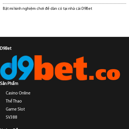
Bật mí kinh nghiệm chơi đề dàn có tại nhà cái D9Bet
D9Bet
Sản Phẩm
Casino Online
Thể Thao
Game Slot
SV388