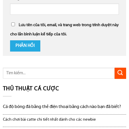
Lưu tên của tôi, email, và trang web trong trình duyệt này
cho lần bình luận kế tiếp của tôi.
THỦ THUẬT CÁ CƯỢC
Cá độ bóng đá bằng thẻ điện thoại bằng cách nào bạn đã biết?
Cách chơi bài catte chi tiết nhất dành cho các newbie