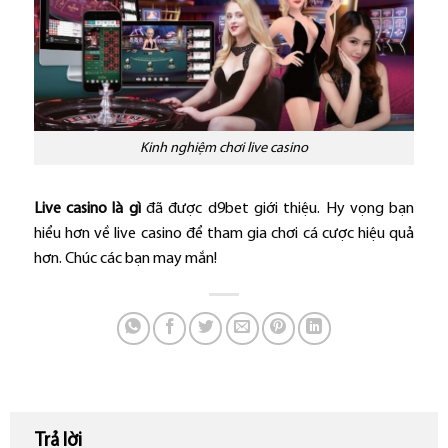
Kinh nghiệm chơi live casino
Live casino là gì
đã được d9bet giới thiệu. Hy vọng bạn
hiểu hơn về live casino để tham gia chơi cá cược hiệu quả
hơn. Chúc các bạn may mắn!
Trả lời