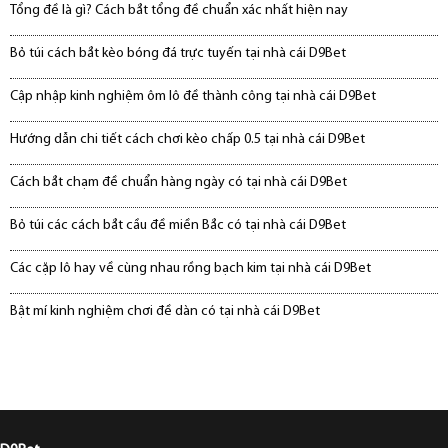
Tổng đề là gì? Cách bắt tổng đề chuẩn xác nhất hiện nay
Bỏ túi cách bắt kèo bóng đá trực tuyến tại nhà cái D9Bet
Cập nhập kinh nghiệm ôm lô đề thành công tại nhà cái D9Bet
Hướng dẫn chi tiết cách chơi kèo chấp 0.5 tại nhà cái D9Bet
Cách bắt chạm đề chuẩn hàng ngày có tại nhà cái D9Bet
Bỏ túi các cách bắt cầu đề miền Bắc có tại nhà cái D9Bet
Các cặp lô hay về cùng nhau rồng bạch kim tại nhà cái D9Bet
Bật mí kinh nghiệm chơi đề dàn có tại nhà cái D9Bet