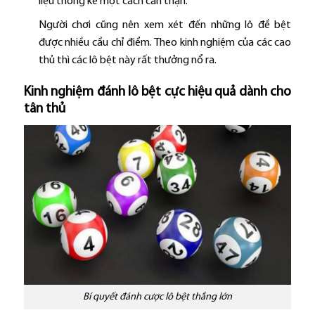
liệu thống kê một cách cẩn thận.
Người chơi cũng nên xem xét đến những lô đề bệt
được nhiều cầu chỉ điểm. Theo kinh nghiệm của các cao
thủ thì các lô bệt này rất thưởng nổ ra.
Kinh nghiệm đánh lô bệt cực hiệu quả dành cho
tân thủ
Bí quyết đánh cược lô bệt thắng lớn