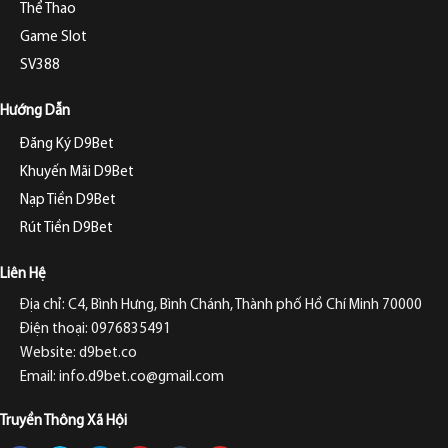
Thể Thao
Game Slot
SV388
Hướng Dẫn
Đăng Ký D9Bet
Khuyến Mãi D9Bet
Nạp Tiền D9Bet
Rút Tiền D9Bet
Liên Hệ
Địa chỉ:
C4, Bình Hưng, Bình Chánh, Thành phố Hồ Chí Minh 70000
Điện thoại: 0976835491
Website: d9bet.co
Email:
info.d9bet.co@gmail.com
Truyền Thông Xã Hội