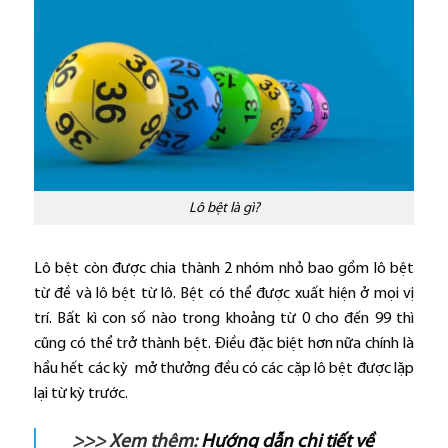
Lô bệt là gì?
Lô bệt còn được chia thành 2 nhóm nhỏ bao gồm lô bệt
từ đề và lô bệt từ lô. Bệt có thể được xuất hiện ở mọi vị
trí. Bất kì con số nào trong khoảng từ 0 cho đến 99 thì
cũng có thể trở thành bệt. Điều đặc biệt hơn nữa chính là
hầu hết các kỳ mở thưởng đều có các cặp lô bệt được lặp
lại từ kỳ trước.
>>> Xem thêm:
Hướng dẫn chi tiết về