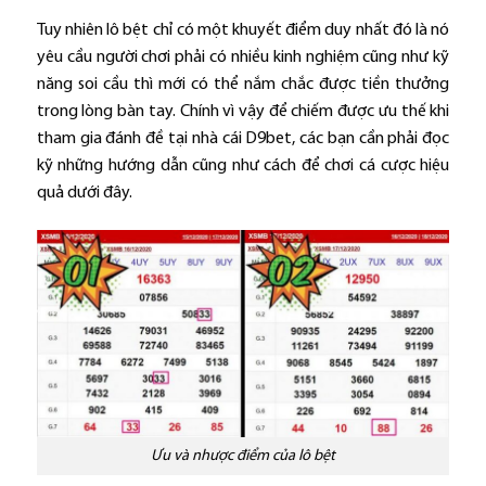
Tuy nhiên lô bệt chỉ có một khuyết điểm duy nhất đó là nó
yêu cầu người chơi phải có nhiều kinh nghiệm cũng như kỹ
năng soi cầu thì mới có thể nắm chắc được tiền thưởng
trong lòng bàn tay. Chính vì vậy để chiếm được ưu thế khi
tham gia đánh đề tại nhà cái D9bet, các bạn cần phải đọc
kỹ những hướng dẫn cũng như cách để chơi cá cược hiệu
quả dưới đây.
Ưu và nhược điểm của lô bệt