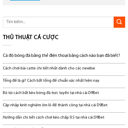
THỦ THUẬT CÁ CƯỢC
Cá độ bóng đá bằng thẻ điện thoại bằng cách nào bạn đã biết?
Cách chơi bài catte chi tiết nhất dành cho các newbie
Tổng đề là gì? Cách bắt tổng đề chuẩn xác nhất hiện nay
Bỏ túi cách bắt kèo bóng đá trực tuyến tại nhà cái D9Bet
Cập nhập kinh nghiệm ôm lô đề thành công tại nhà cái D9Bet
Hướng dẫn chi tiết cách chơi kèo chấp 0.5 tại nhà cái D9Bet