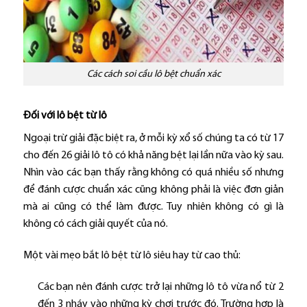
Các cách soi cầu lô bệt chuẩn xác
Đối với lô bệt từ lô
Ngoại trừ giải đặc biệt ra, ở mỗi kỳ xổ số chúng ta có từ 17
cho đến 26 giải lô tô có khả năng bệt lại lần nữa vào kỳ sau.
Nhìn vào các bạn thấy rằng không có quá nhiều số nhưng
để đánh cược chuẩn xác cũng không phải là việc đơn giản
mà ai cũng có thể làm được. Tuy nhiên không có gì là
không có cách giải quyết của nó.
Một vài mẹo bắt lô bệt từ lô siêu hay từ cao thủ:
Các bạn nên đánh cược trở lại những lô tô vừa nổ từ 2
đến 3 nháy vào những kỳ chơi trước đó. Trường hợp là