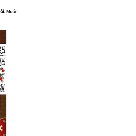
ỏi
. Muốn