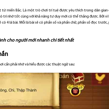
t từ miền Bắc. Là một trò chơi trí tuệ được yêu thích trong dân gian 
 có trí nhớ tốt cùng với khả năng tư duy mới có thể thắng được. Bởi vì
ẽ có 4 lá bài. Mỗi lá bài sẽ có phần số và phần chữ, phần số đọc trước
ành cho người mới nhanh chi tiết nhất
hắn
hơi cần phải nhớ và hiểu được các thuật ngữ sau: