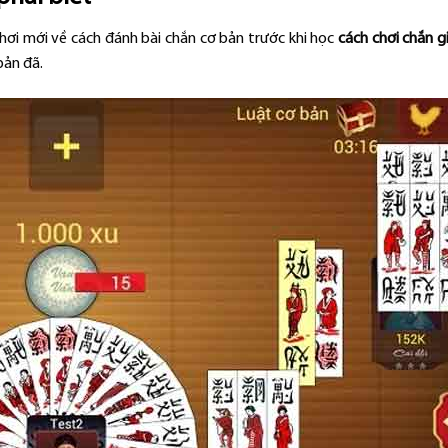
ơi mới về cách đánh bài chắn cơ bản trước khi học
cách chơi chắn gi
bản đã.