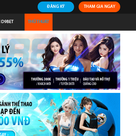
ĐĂNG KÝ
THAM GIA NGAY
 D9BET
THỦ THUẬT