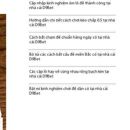
Cập nhập kinh nghiệm ôm lô đề thành công tại
nhà cái D9Bet
Hướng dẫn chi tiết cách chơi kèo chấp 0.5 tại nhà
cái D9Bet
Cách bắt chạm đề chuẩn hàng ngày có tại nhà
cái D9Bet
Bỏ túi các cách bắt cầu đề miền Bắc có tại nhà cái
D9Bet
Các cặp lô hay về cùng nhau rồng bạch kim tại
nhà cái D9Bet
Bật mí kinh nghiệm chơi đề dàn có tại nhà cái
D9Bet