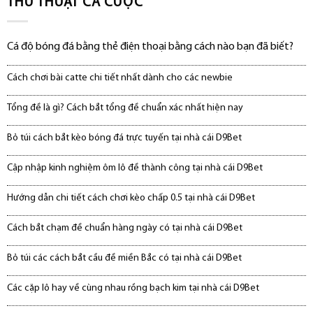
THỦ THUẬT CÁ CƯỢC
Cá độ bóng đá bằng thẻ điện thoại bằng cách nào bạn đã biết?
Cách chơi bài catte chi tiết nhất dành cho các newbie
Tổng đề là gì? Cách bắt tổng đề chuẩn xác nhất hiện nay
Bỏ túi cách bắt kèo bóng đá trực tuyến tại nhà cái D9Bet
Cập nhập kinh nghiệm ôm lô đề thành công tại nhà cái D9Bet
Hướng dẫn chi tiết cách chơi kèo chấp 0.5 tại nhà cái D9Bet
Cách bắt chạm đề chuẩn hàng ngày có tại nhà cái D9Bet
Bỏ túi các cách bắt cầu đề miền Bắc có tại nhà cái D9Bet
Các cặp lô hay về cùng nhau rồng bạch kim tại nhà cái D9Bet