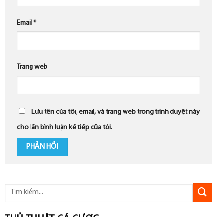
Email
*
Trang web
Lưu tên của tôi, email, và trang web trong trình duyệt này
cho lần bình luận kế tiếp của tôi.