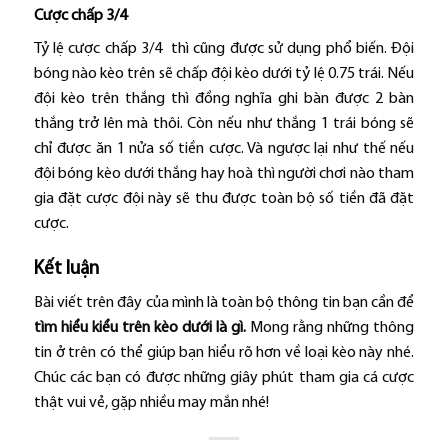
Cược chấp 3/4
Tỷ lệ cược chấp 3/4 thì cũng được sử dụng phổ biến. Đội
bóng nào kèo trên sẽ chấp đội kèo dưới tỷ lệ 0.75 trái. Nếu
đội kèo trên thắng thì đồng nghĩa ghi bàn được 2 bàn
thắng trở lên mà thôi. Còn nếu như thắng 1 trái bóng sẽ
chỉ được ăn 1 nửa số tiền cược. Và ngược lại như thế nếu
đội bóng kèo dưới thắng hay hoà thì người chơi nào tham
gia đặt cược đội này sẽ thu được toàn bộ số tiền đã đặt
cược.
Kết luận
Bài viết trên đây của mình là toàn bộ thông tin bạn cần để
tìm hiểu kiểu trên kèo dưới là gì.
Mong rằng những thông
tin ở trên có thể giúp bạn hiểu rõ hơn về loại kèo này nhé.
Chúc các bạn có được những giây phút tham gia cá cược
thật vui vẻ, gặp nhiều may mắn nhé!