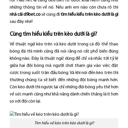
rồi. Hầu hết ai cũng đều biết rõ được khái niệm cũng như
những thông tin về nó. Nếu anh em nào còn chưa rõ thì
nhà cái
d9bet.co
sẽ cùng đi
tìm hiểu kiểu trên kèo dưới là gì
sau đây nhé!
Cùng tìm hiểu kiểu trên kèo dưới là gì?
Về thuật ngữ kèo trên và kèo dưới trong cá độ thể thao
bóng đá thì mình cũng đã nói rằng nó rất phổ biến đúng
không nào. Đây là thuật ngữ dùng để chỉ và nhắc tới tỷ lệ
giữa hai đội bóng mà người chơi tham gia vào việc đặt
cược trong suốt trận đấu bóng. Và khi nói đến kèo trên thì
thường chúng ta sẽ biết đến những đội bóng mạnh hơn.
Còn kèo dưới thì ngược lại chỉ những đội bóng yếu thế hơn
về sức mạnh cũng như khả năng dành chiến thắng là ít hơn
so với đội còn lại.
Tìm hiểu về kèo trên kèo dưới là gì?